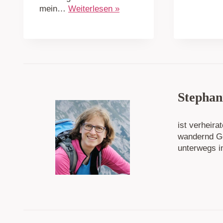
mein…
Weiterlesen »
Stephan
ist verheira
wandernd Go
unterwegs i