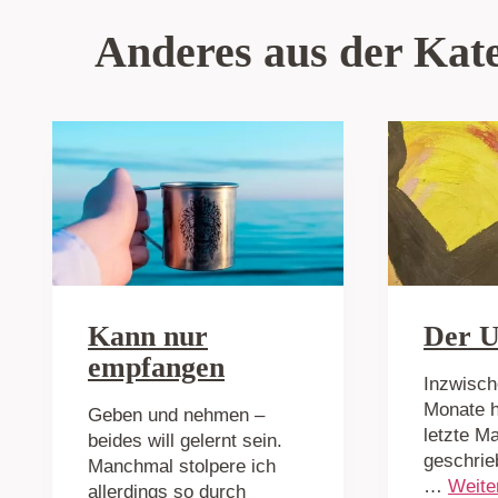
Anderes aus der Kat
Kann nur
Der 
empfangen
Inzwische
Monate h
Geben und nehmen –
letzte Ma
beides will gelernt sein.
geschrie
Manchmal stolpere ich
…
Weite
allerdings so durch