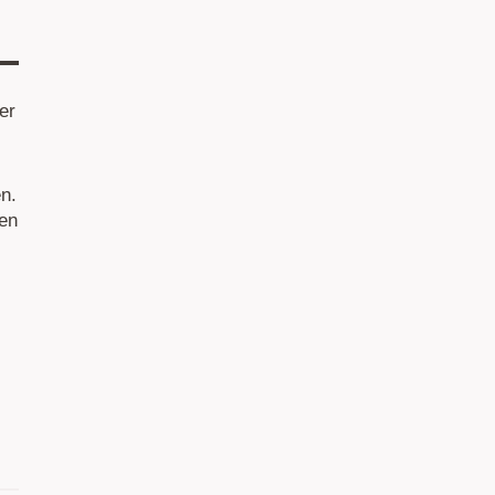
er
n.
gen