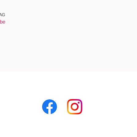
AG
abe