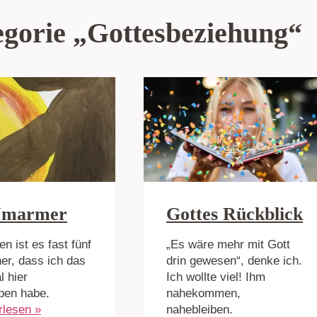
egorie „Gottesbeziehung“
Umarmer
Gottes Rückblick
n ist es fast fünf
„Es wäre mehr mit Gott
er, dass ich das
drin gewesen“, denke ich.
l hier
Ich wollte viel! Ihm
ben habe.
nahekommen,
rlesen »
nahebleiben.