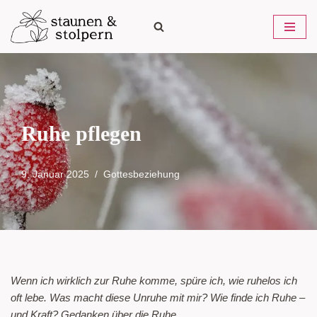
Zum
Inhalt
springen
Ruhe pflegen
9. Januar 2025
Gottesbeziehung
Wenn ich wirklich zur Ruhe komme, spüre ich, wie ruhelos ich
oft lebe. Was macht diese Unruhe mit mir? Wie finde ich Ruhe –
und Kraft? Gedanken über die Ruhe.