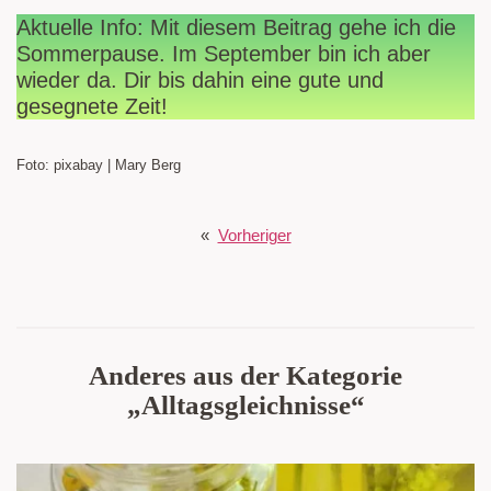
Aktuelle Info: Mit diesem Beitrag gehe ich die
Sommerpause. Im September bin ich aber
wieder da. Dir bis dahin eine gute und
gesegnete Zeit!
Foto: pixabay | Mary Berg
«
Vorheriger
Anderes aus der Kategorie
„Alltagsgleichnisse“