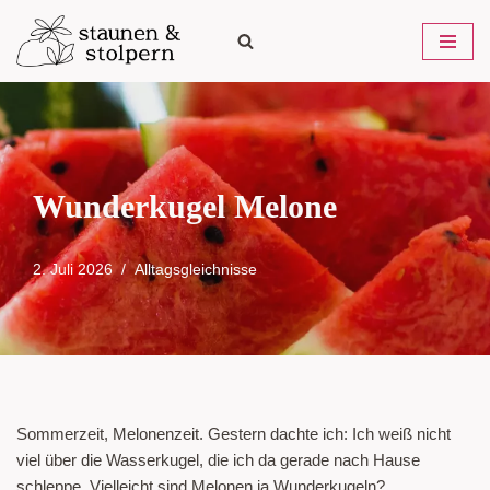
Zum
Inhalt
springen
Wunderkugel Melone
2. Juli 2026
Alltagsgleichnisse
Sommerzeit, Melonenzeit. Gestern dachte ich: Ich weiß nicht
viel über die Wasserkugel, die ich da gerade nach Hause
schleppe. Vielleicht sind Melonen ja Wunderkugeln?