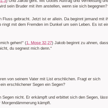
31,3
) Und Jakob geht. Mit Gottes Auftrag und Verheißung un
ird sein Bruder mit ihm anstellen, wenn sie sich begegnen?
 Fluss gebracht. Jetzt ist er allein. Da beginnt jemand mit 
 ringt mit dem Fremden im Dunkel um sein Leben. Es ist ei
 mich gehen!“ (
1. Mose 32,27
) Jakob beginnt zu ahnen, das
 nicht, du segnest mich denn.“
en von seinem Vater mit List erschlichen. Fragt er sich
st ein erschlichener Segen ein Segen?
 Segen nicht. Er erkämpft und erbittet sich den Segen, läss
zur Morgendämmerung kämpft.