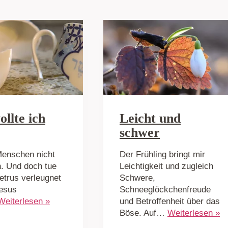
llte ich
Leicht und
schwer
 Menschen nicht
Der Frühling bringt mir
n. Und doch tue
Leichtigkeit und zugleich
Petrus verleugnet
Schwere,
esus
Schneeglöckchenfreude
Weiterlesen »
und Betroffenheit über das
Böse. Auf…
Weiterlesen »