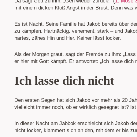
Da sagt Gott zu ihm: „Geh wieder zurück!“ (
1. Mose 
mit einem dicken Kloß Angst in der Brust. Denn was w
Es ist Nacht. Seine Familie hat Jakob bereits über den
zu kämpfen. Hartnäckig, vehement, stark – und Jakob
hartes, zähes Hin und Her. Keiner lässt locker.
Als der Morgen graut, sagt der Fremde zu ihm: „Lass
er hier mit Gott kämpft. Er antwortet: „Ich lasse dich
Ich lasse dich nicht
Den ersten Segen hat sich Jakob vor mehr als 20 Jahr
vielleicht immer noch, ob er wirklich gesegnet ist? I
In dieser Nacht am Jabbok erschleicht sich Jakob den
nicht locker, klammert sich an den, mit dem er bis 