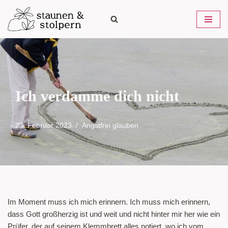
Zum
Inhalt
springen
Ich verdamme dich nicht
23. Februar 2023
Angstfrei glauben
Im Moment muss ich mich erinnern. Ich muss mich erinnern,
dass Gott großherzig ist und weit und nicht hinter mir her wie ein
Prüfer, der auf seinem Klemmbrett alles notiert, wo ich vom