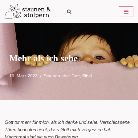
Zum
Inhalt
springen
Mehr als ich sehe
16. März 2023
Staunen über Gott
,
Bibel
Gott tut mehr für mich, als ich denke und sehe. Verschlossene
Türen bedeuten nicht, dass Gott mich vergessen hat.
Manchmal sind sie auch Bewahrung.