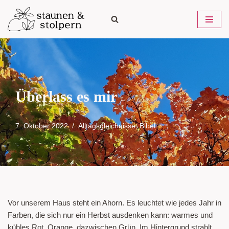
Zum
Inhalt
springen
Überlass es mir
7. Oktober 2022
Alltagsgleichnisse
,
Bibel
Vor unserem Haus steht ein Ahorn. Es leuchtet wie jedes Jahr in
Farben, die sich nur ein Herbst ausdenken kann: warmes und
kühles Rot, Orange, dazwischen Grün. Im Hintergrund strahlt