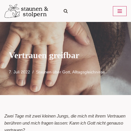
Zum
Inhalt
springen
Vertrauen greifbar
7. Juli 2022
Staunen über Gott
,
Alltagsgleichnisse
Zwei Tage mit zwei kleinen Jungs, die mich mit ihrem Vertrauen
berühren und mich fragen lassen: Kann ich Gott nicht genauso
vertrauen?