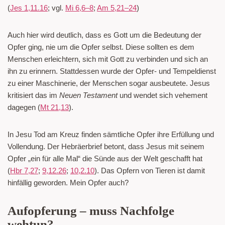
(
Jes 1,11.16
; vgl.
Mi 6,6–8
;
Am 5,21–24
)
Auch hier wird deutlich, dass es Gott um die Bedeutung der
Opfer ging, nie um die Opfer selbst. Diese sollten es dem
Menschen erleichtern, sich mit Gott zu verbinden und sich an
ihn zu erinnern. Stattdessen wurde der Opfer- und Tempeldienst
zu einer Maschinerie, der Menschen sogar ausbeutete. Jesus
kritisiert das im
Neuen Testament
und wendet sich vehement
dagegen (
Mt 21,13
).
In Jesu Tod am Kreuz finden sämtliche Opfer ihre Erfüllung und
Vollendung. Der Hebräerbrief betont, dass Jesus mit seinem
Opfer „ein für alle Mal“ die Sünde aus der Welt geschafft hat
(
Hbr 7,27
;
9,12.26
;
10,2.10
). Das Opfern von Tieren ist damit
hinfällig geworden. Mein Opfer auch?
Aufopferung – muss Nachfolge
wehtun?