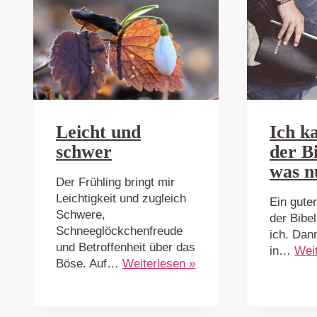
Leicht und
Ich ka
schwer
der Bi
was n
Der Frühling bringt mir
Leichtigkeit und zugleich
Ein guter
Schwere,
der Bibe
Schneeglöckchenfreude
ich. Dann
und Betroffenheit über das
in…
Weit
Böse. Auf…
Weiterlesen »