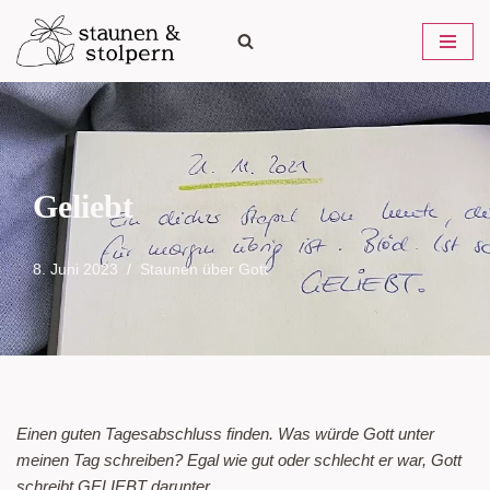
Zum
Inhalt
springen
Geliebt
8. Juni 2023
Staunen über Gott
Einen guten Tagesabschluss finden. Was würde Gott unter
meinen Tag schreiben? Egal wie gut oder schlecht er war, Gott
schreibt GELIEBT darunter.