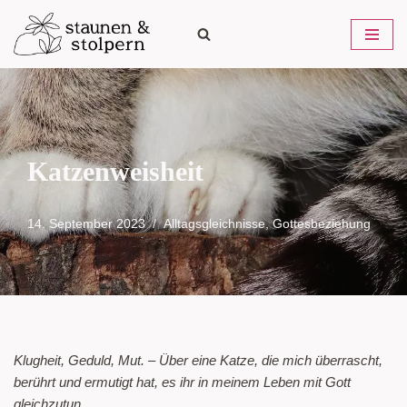
Zum
Inhalt
springen
Katzenweisheit
14. September 2023
Alltagsgleichnisse
,
Gottesbeziehung
Klugheit, Geduld, Mut. – Über eine Katze, die mich überrascht,
berührt und ermutigt hat, es ihr in meinem Leben mit Gott
gleichzutun.