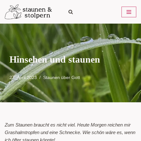
Zum
Inhalt
springen
Hinsehen und staunen
27. April 2023
Staunen über Gott
Zum Staunen braucht es nicht viel. Heute Morgen reichen mir
Grashalmtropfen und eine Schnecke. Wie schön wäre es, wenn
ich öfter staunen könnte!