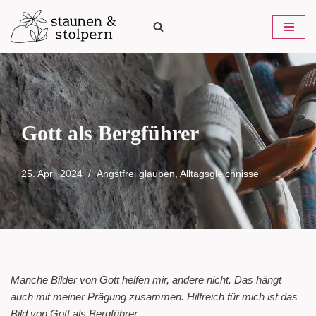
Zum
Inhalt
springen
Gott als Bergführer
25. April 2024
Angstfrei glauben
,
Alltagsgleichnisse
Manche Bilder von Gott helfen mir, andere nicht. Das hängt
auch mit meiner Prägung zusammen. Hilfreich für mich ist das
Bild von Gott als Bergführer.