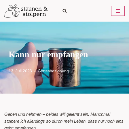
Zum
Inhalt
springen
Kann nur empfangen
13. Juli 2023
Gottesbeziehung
Geben und nehmen – beides will gelernt sein. Manchmal
stolpere ich allerdings so durch mein Leben, dass nur noch eins
geht: empfangen.